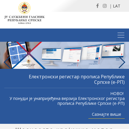
|
LAT
Previous
Nex
Електронски регистар прописа Републике
Српске (е-РП)
НОВО!
У понуди је унапријеђена верзија Електронског регистра
прописа Републике Српске (е-РП)
Сазнајте више