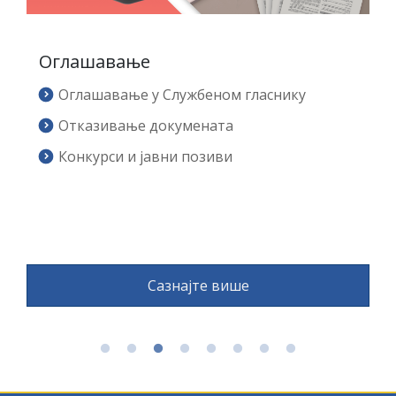
Печати и штамбиљи
Печати и штамбиљи са дрвеном дршком
Штамбиљи са дрвеном дршком
Печати са амблемом Републике Српске
Сазнајте више