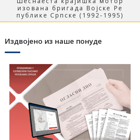
Ш
е
с
н
а
е
с
т
а
к
р
а
ј
и
ш
к
а
м
о
т
о
р
и
з
о
в
а
н
а
б
р
и
г
а
д
а
В
о
ј
с
к
е
Р
е
п
у
б
л
и
к
е
С
р
п
с
к
е
(
1
9
9
2
-
1
9
9
5
)
Издвојено из наше понуде