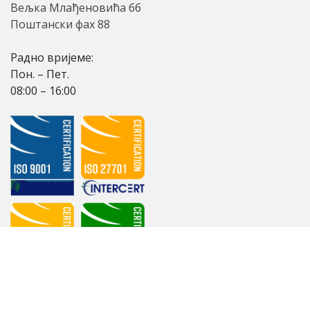
Вељка Млађеновића бб
Поштански фах 88
Радно вријеме:
Пон. – Пет.
08:00 – 16:00
ЈУ Службени гласник Републике Српске