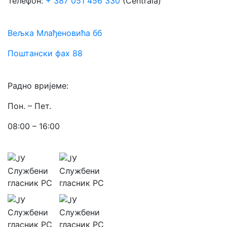
Телефон:
+ 387 051 456 330
(Centrala)
Вељка Млађеновића бб
Поштански фах 88
Радно вријеме:
Пон. – Пет.
08:00 – 16:00