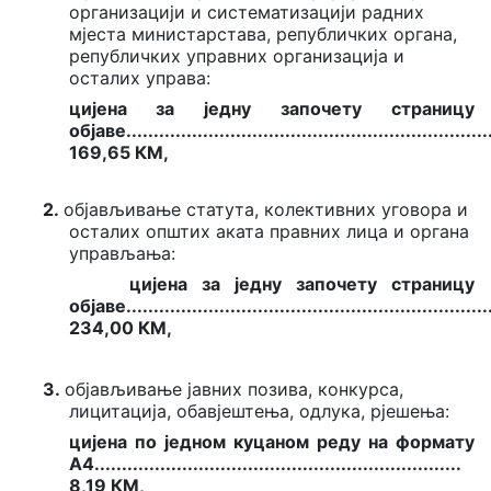
организацији и систематизацији радних
мјеста министарстава, републичких органа,
републичких управних организација и
осталих управа:
цијена за једну започету страницу
објаве
.................................................
.................
169,65 КМ,
2.
oбјављивање статута, колективних уговора и
осталих општих аката правних лица и органа
управљања:
цијена за једну започету страницу
објаве
................................................
..................
234,00 КМ,
3.
oбјављивање јавних позива, конкурса,
лицитација, обавјештења, одлука, рјешења:
цијена по једном куцаном реду на формату
А4.....................................
...................
...........
8,19 КМ,