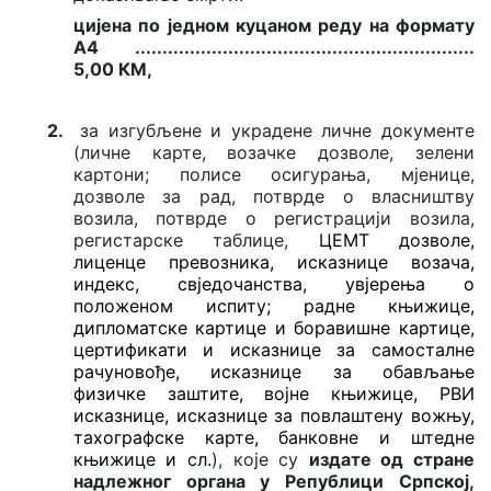
цијена по једном куцаном реду на формату
А4
...................................
......................
.....
5,00 КМ,
2.
за изгубљене и украдене личне документе
(личне карте, возачке дозволе, зелени
картони; полисе осигурања, мјенице,
дозволе за рад, потврде о власништву
возила, потврде о регистрацији возила,
регистарске таблице,
ЦЕМТ дозволе,
лиценце превозника, исказнице возача,
индекс, свједочанства, увјерења о
положеном испиту; радне књижице,
дипломатске картице и боравишне картице,
цертификати и исказнице за самосталне
рачуновође, исказнице за обављање
физичке заштите, војне књижице, РВИ
исказнице, исказнице за повлаштену вожњу,
тахографске карте, банковне и штедне
књижице и сл.
), које су
издате од стране
надлежног органа у Републици Српској,