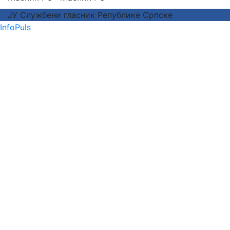
ЈУ Службени гласник Републике Српске
InfoPuls