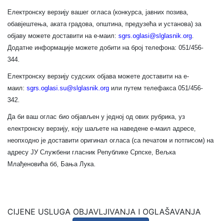
Електронску верзију вашег огласа (конкурса, јавних позива,
обавјештења, аката градова, општина, предузећа и установа) за
објаву можете доставити на е-маил:
sgrs.oglasi@slglasnik.org
.
Додатне информације можете добити на број телефона: 051/456-
344.
Електронску верзију судских објава можете доставити на е-
маил:
sgrs.oglasi.su@slglasnik.org
или путем телефакса 051/456-
342.
Да би ваш оглас био објављен у једној од ових рубрика, уз
електронску верзију, коју шаљете на наведене е-маил адресе,
неопходно је доставити оригинал огласа (са печатом и потписом) на
адресу ЈУ Службени гласник Републике Српске, Вељка
Млађеновића бб, Бања Лука.
CIJENE USLUGA OBJAVLJIVANЈA I OGLAŠAVANЈA