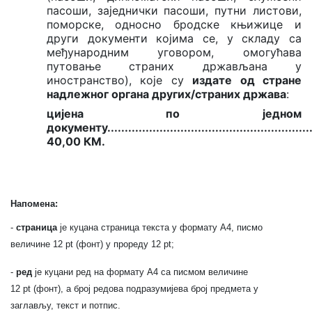
пасоши, заједнички пасоши, путни листови,
поморске, односно бродске књижице и
други документи којима се, у складу са
међународним уговором, омогућава
путовање страних држављана у
иностранство), које су
издате од стране
надлежног органа других/страних држава
:
цијена по једном
документу
..........................................................
40,00 КМ.
Напомена:
-
страница
је куцана страница текста у формату А4, писмо
величине 12 pt (фонт) у прореду 12 pt;
-
ред
је куцани ред на формату А4 са писмом величине
12
pt
(фонт), а број редова подразумијева број предмета у
заглављу, текст и потпис.