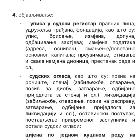
4.
објављивање:
-
уписа у судски регистар
правних лица,
удружења грађана, фондација, као што су:
упис, брисање, измјена, допуна,
одбацивање захтјева; измјена података
(адреса, оснивач);
смањење/повећање
основног капитала;
преузимање, стицање
и свака намјена дионица,
престанак рада и
сл.,
-
судских огласа
,
као што су:
позив на
рочиште
,
стечај (забиљежбе, отварање,
позив за диобу, затварање, одбијање
приједлога за стечај и сл.), ликвидација
(забиљежбе, отварање, позив на расправу,
затварање, одбијање приједлога за
ликвидацију и сл.), оставински поступак,
постављење привременог заступника
и
остали судски огласи:
цијена по једном куцаном реду на