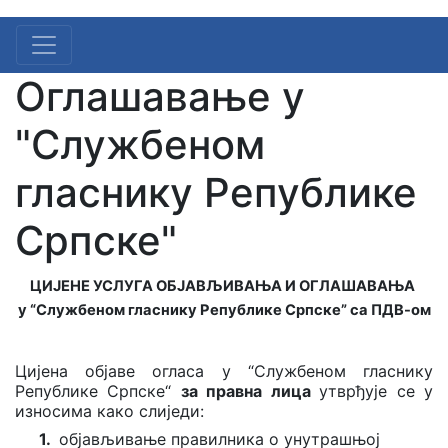
Оглашавање у
"Службеном
гласнику Републике
Српске"
ЦИЈЕНЕ УСЛУГА ОБЈАВЉИВАЊА И ОГЛАШАВАЊА
у “Службеном гласнику Републике Српске” са ПДВ-ом
Цијена објаве огласа у
“Службеном гласнику
Републике Српске“
за правна лица
утврђује се у
износима како слиједи:
1.
oбјављивање правилника о унутрашњој