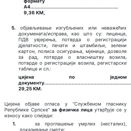
формату
А4
.....................................
...................
....
9,36 КМ,
5.
објављивање изгубљених или неважећих
докумената/исправа, као што су: лиценце,
ПДВ увјерења, потврда о регистрацији
дјелатности, печати и штамбиљи, зелени
картон, полиса осигурања, мјенице, дозволе
за рад, потврде о власништву возила,
потврде о регистрацији возила, регистарске
таблице и сл.:
цијена по једном
документу
...........................................................
29,25 КМ.
Цијена објаве огласа у
“Службеном гласнику
Републике Српске“
за физичка лица
утврђује се у
износу како слиједи:
1.
за проглашење умрлих (несталих),
доказивање смрти: