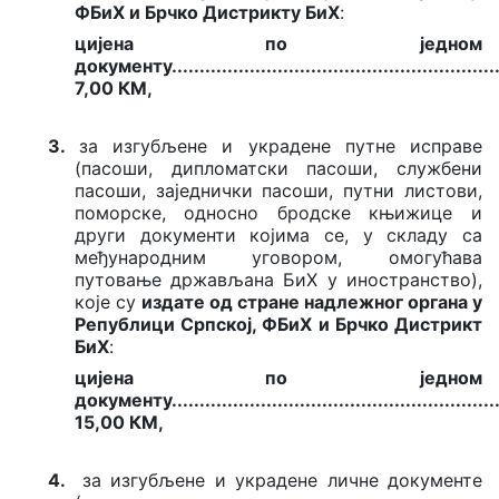
ФБиХ и Брчко Дистрикту БиХ
:
цијена по једном
документу
..........................................................
7,00 КМ,
3.
за изгубљене и украдене путне исправе
(пасоши, дипломатски пасоши, службени
пасоши, заједнички пасоши, путни листови,
поморске, односно бродске књижице и
други документи којима се, у складу са
међународним уговором, омогућава
путовање држављана БиХ у иностранство),
које су
издате од стране надлежног органа у
Републици Српској, ФБиХ и Брчко Дистрикт
БиХ
:
цијена по једном
документу
..........................................................
15,00 КМ,
4.
за изгубљене и украдене личне документе