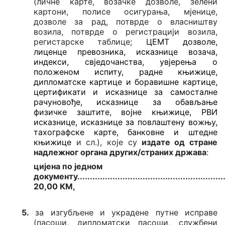
(личне карте, возачке дозволе, зелени
картони, полисе осигурања, мјенице,
дозволе за рад, потврде о власништву
возила, потврде о регистрацији возила,
регистарске таблице;
ЦЕМТ дозволе,
лиценце превозника, исказнице возача,
индекси, свједочанства, увјерења о
положеном испиту, радне књижице,
дипломатске картице и боравишне картице,
цертификати и исказнице за самосталне
рачуновође, исказнице за обављање
физичке заштите, војне књижице, РВИ
исказнице, исказнице за повлаштену вожњу,
тахографске карте, банковне и штедне
књижице
и сл.), које су
издате од стране
надлежног органа других/страних држава
:
цијена по једном
документу
........................................................
..
20,00 КМ,
5.
за изгубљене и украдене путне исправе
(пасоши, дипломатски пасоши, службени