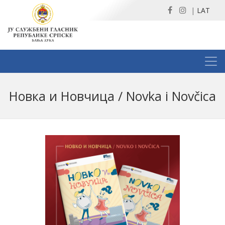
|
LAT
Новка и Новчица / Novka i Novčica