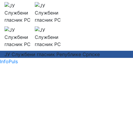
ЈУ Службени гласник Републике Српске
InfoPuls