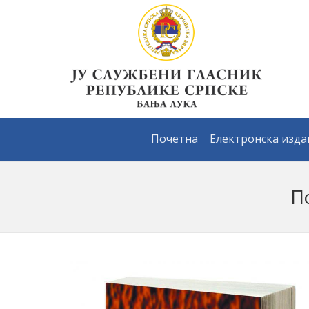
Почетна
Електронска изд
П