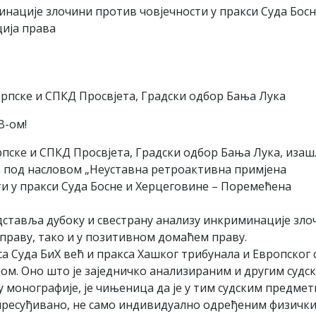
нације злочини против човјечности у пракси Суда Босн
ија права
Српске и СПКД Просвјета, Градски одбор Бања Лука
В-ом!
пске и СПКД Просвјета, Градски одбор Бања Лука, изашл
а под насловом „Неуставна ретроактивна примјена
и у пракси Суда Босне и Херцеговине – Поремећена
едставља дубоку и свестрану анализу инкриминације зло
праву, тако и у позитивном домаћем праву.
а Суда БиХ већ и пракса Хашког трибунала и Европског 
ом. Оно што је заједничко анализираним и другим судс
 монографије, је чињеница да је у тим судским предме
пресуђивано, не само индивидуално одређеним физичк