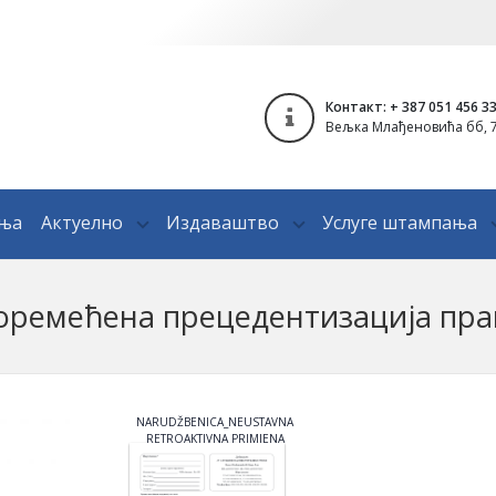
Контакт: + 387 051 456 3
Вељка Млађеновића бб, 7
ања
Актуелно
Издаваштво
Услуге штампања
оремећена прецедентизација пра
NARUDŽBENICA_NEUSTAVNA
RETROAKTIVNA PRIMJENA
INKRIMINACIJE ZLOČINI
PROTIV ČOVJEČNOSTI U
PRAKSI SUDA BIH -