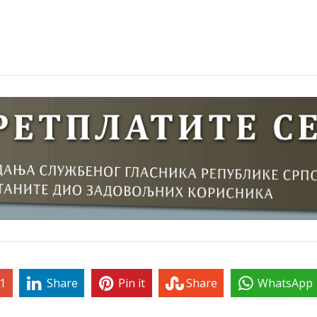
1
Share
Pin it
Share
WhatsApp