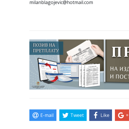
milanblagojevic@hotmail.com
E-mail
Tweet
Like
+