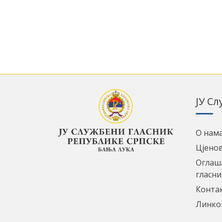
ЈУ С
О нам
Цјено
Оглаш
гласни
Конта
Линко