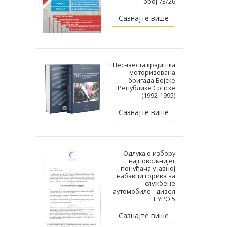
број 73/26
Сазнајте више
Шеснаеста крајишка
моторизована
бригада Војске
Републике Српске
(1992-1995)
Сазнајте више
Одлука о избору
најповољнијег
понуђача у јавној
набавци горива за
службене
аутомобиле - дизел
ЕУРО 5
Сазнајте више