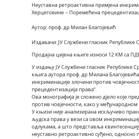
Неуставна ретроактивна примјена инкрими
Херцеговине – Поремећена прецедентизац
Аутор: проф. др Милан Благојевић
Издавачи: ЈУ Службени гласник Републике 
Продајна цијена књиге износи 12 КМ са ПД
У издању ЈУ Службени гласник Републике Ср
књига аутора проф. др Милана Благојевић
инкриминације злочини против човјечност
прецедентизација права“.
Ова монографија је сложено дјело које пр
против човјечности, како у међународном 
У књизи није анализирана искључиво пракс
људска права у вези са овом инкриминациј
одлукама, а што представља квинтесенцију
неуставно ретроактивно суђено, односно 