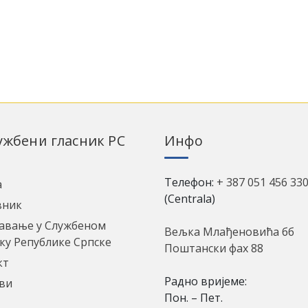
лужбени гласник РС
Инфо
Телефон:
+ 387 051 456 33
а
(Centrala)
вник
авање у Службеном
Вељка Млађеновића бб
ку Републике Српске
Поштански фах 88
кт
Радно вријеме:
ви
Пон. – Пет.