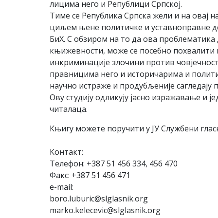
лицима него и Републици Српској.
Тиме се Република Српска жели и на овај 
циљем њене политичке и уставноправне де
БиХ. С обзиром на то да ова проблематика
књижевности, може се посебно похвалити 
инкриминације злочини против човјечности.
правницима него и историчарима и политик
научно истраже и продубљеније сагледају п
Ову студију одликују јасно изражавање и ј
читалаца.
Књигу можете поручити у ЈУ Службени глас
Контакт:
Телефон: +387 51 456 334, 456 470
Факс: +387 51 456 471
e-mail:
boro.luburic@slglasnik.org
marko.kelecevic@slglasnik.org