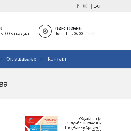
|
LAT
30
Радно вријеме:
8 000 Бања Лука
Пон. – Пет. 08:00 – 16:00
Оглашавање
Контакт
ва
Објављен је
"Службени гласник
Републике Српске",