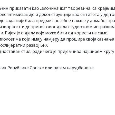
начин приказати као „злочиначка“ творевина, са крајњим
легитимизације и деконструкције као ентитета у дејто
 до сада није била предмет посебне пажње у домаћој пр
изворност и допринос овог дјела студиозном истражив
 Ријеч је о дјелу које може бити од користи не само
олозима који имају намјеру да прошире своја сазнања 
ослијератни развој БиХ.
едноставан стил, ради чега је пријемчива најширем кругу
ник Републике Српске или путем наруџбеницe.