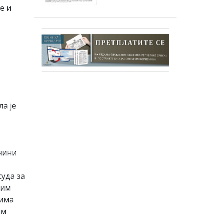
е и
а је
чини
суда за
ким
тима
им