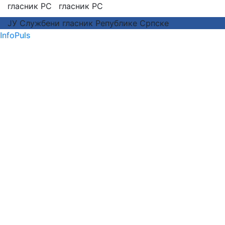
ЈУ Службени гласник Републике Српске
InfoPuls