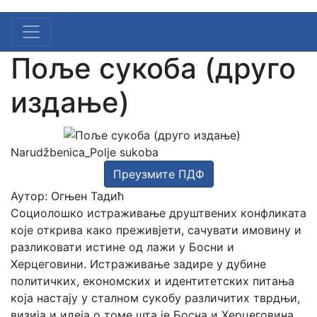
Поље сукоба (друго
издање)
Narudžbenica_Polje sukoba
Преузмите ПДФ
Аутор: Огњен Тадић
Социолошко истраживање друштвених конфликата
које открива како преживјети, сачувати имовину и
разликовати истине од лажи у Босни и
Херцеговини. Истраживање задире у дубине
политичких, економских и идентитетских питања
која настају у сталном сукобу различитих тврдњи,
визија и идеја о томе шта је Босна и Херцеговина,