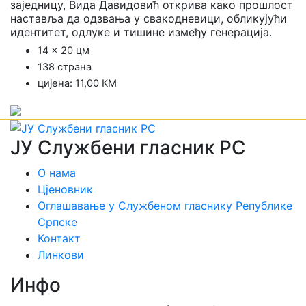
заједницу, Вида Давидовић открива како прошлост
наставља да одзвања у свакодневици, обликујући
идентитет, одлуке и тишине између генерација.
14 x 20 цм
138 страна
цијена: 11,00 КМ
ЈУ Службени гласник РС
О нама
Цјеновник
Оглашавање у Службеном гласнику Републике
Српске
Контакт
Линкови
Инфо