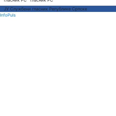
ЈУ Службени гласник Републике Српске
InfoPuls