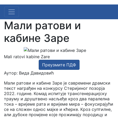
Мали ратови и
кабине Заре
Mali ratovi kabine Zare
Преузмите ПДФ
Аутор:
Вида Давидовић
Мали ратови и кабине Заре
је савремени драмски
текст
награђен на конкурсу Стеријиног позорја
2022. године.
Комад испитује трансгенерацијску
трауму и друштвено
насљеђе кроз два паралелна
тока – вријеме рата и вријеме
мира – фокусирајући
се на сложен однос мајке и кћерке.
Кроз суптилне,
али дубоке промјене које прожимају породицу и