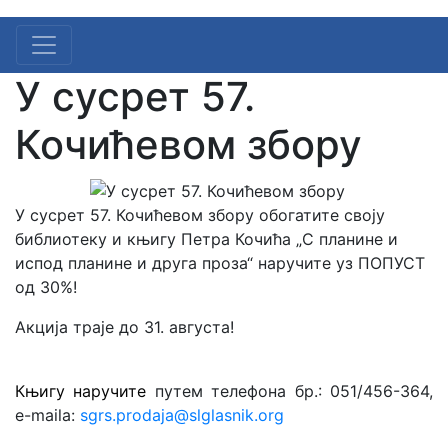
У сусрет 57.
Кочићевом збору
У сусрет 57. Кочићевом збору обогатите своју
библиотеку и књигу Петра Кочића „С планине и
испод планине и друга проза“ наручите уз ПОПУСТ
од 30%!
Акција траје до 31. августа!
Књигу наручите
путем телефона бр.: 051/456-364,
e-mailа:
sgrs.prodaja@slglasnik.org