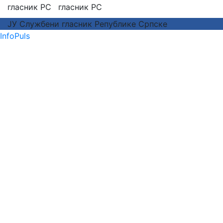
ЈУ Службени гласник Републике Српске
InfoPuls