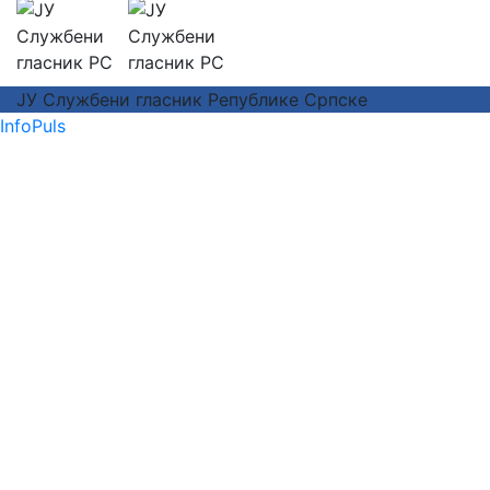
ЈУ Службени гласник Републике Српске
InfoPuls