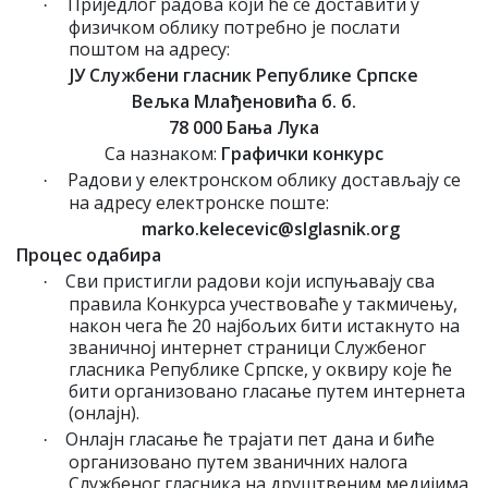
Приједлог радова који ће се доставити у
·
физичком облику потребно је послати
поштом на адресу:
ЈУ Службени гласник Републике Српске
Вељка Млађеновића б. б.
78 000 Бања Лука
Са назнаком:
Графички конкурс
Радови у електронском облику достављају се
·
на адресу електронске поште:
marko.kelecevic@slglasnik.org
Процес одабира
Сви пристигли радови који испуњавају сва
·
правила Конкурса учествоваће у такмичењу,
након чега ће 20 најбољих бити истакнуто на
званичној интернет страници Службеног
гласника Републике Српске, у оквиру које ће
бити организовано гласање путем интернета
(онлајн).
Онлајн гласање ће трајати пет дана и биће
·
организовано путем званичних налога
Службеног гласника на друштвеним медијима