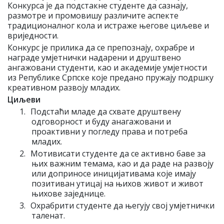
Конкурса је да подстакне студенте да сазнају,
размотре и промовишу различите аспекте
традиционалног кола и истраже његове циљеве и
вриједности.
Конкурс је прилика да се препознају, охрабре и
награде умјетнички надарени и друштвено
ангажовани студенти, као и академије умјетности
из Републике Српске које предано пружају подршку
креативном развоју младих.
Циљеви
1.
Подстаћи младе да схвате друштвену
одговорност и буду анагажовани и
проактивни у погледу права и потреба
младих.
2.
Мотивисати студенте да се активно баве за
њих важним темама, као и да раде на развоју
или доприносе иницијативама које имају
позитиван утицај на њихов живот и живот
њихове заједнице.
3.
Охрабрити студенте да његују свој умјетнички
таленат.