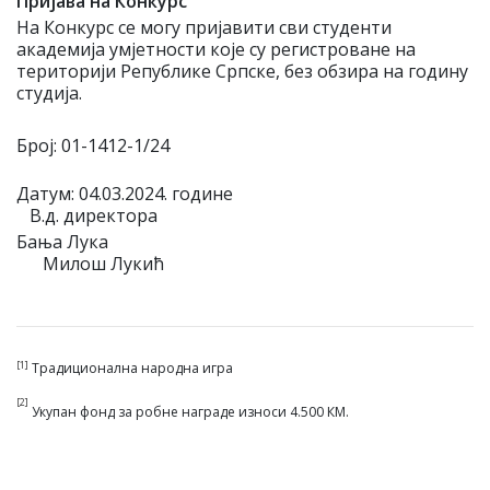
Пријава на Конкурс
На Конкурс се могу пријавити сви студенти
академија умјетности које су регистроване на
територији Републике Српске, без обзира на годину
студија.
Број: 01-1412-1/24
Датум: 04.03.2024. године
В.д. директора
Бања Лука
Милош Лукић
[1]
Традиционална народна игра
[2]
Укупан фонд за робне награде износи 4.500 КМ.