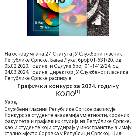
На основу члана 27. Статута ЈУ Службени гласник
Републике Српске, Бања Лука, број: 01-631/20, од
05.02.2020. године и Одлуке број: 01-1412/24, од
04.03.2024. године, директор ЈУ Службеног гласника
Републике Српске расписује
Графички конкурс за 2024. годину
[1]
КОЛО
Увод
Службени гласник Републике Српске расписује
Конкурс за студенте академија умјетности, сродних
факултета и графичких студија из Републике Српске,
као и студенте који студирају у иностранству а имају
стално мјесто боравка у Републици Српској. Циљ