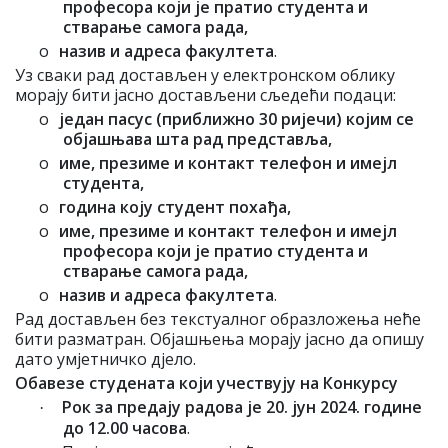
професора који је пратио студента и
стварање самога рада,
o
назив и адреса факултета
.
Уз сваки рад достављен у електронском облику
морају бити јасно достављени сљедећи подаци:
o
један пасус (приближно 30 ријечи) којим се
објашњава шта рад представља,
o
име, презиме и контакт телефон и имејл
студента,
o
година коју студент похађа,
o
име, презиме и контакт телефон и имејл
професора који је пратио студента и
стварање самога рада,
o
назив и адреса факултета
.
Рад достављен без текстуалног образложења неће
бити разматран. Објашњења морају јасно да опишу
дато умјетничко дјело.
Обавезе студената који учествују на Конкурсу
Рок за предају радова је 20. јун 2024. године
·
до 12.00 часова
.