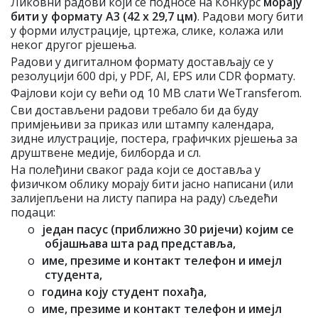
Ликовни радови који се подносе на Конкурс
морају
бити у формату А3 (42 x 29,7 цм)
. Радови могу бити
у форми илустрације, цртежа, слике, колажа или
неког другог рјешења.
Радови у дигиталном формату достављају се у
резолуцији 600 dpi, у PDF, AI, EPS или CDR формату.
Фајлови који су већи од 10 МB слати WeTransferom.
Сви достављени радови требало би да буду
примјењиви за приказ или штампу календара,
зидне илустрације, постера, графичких рјешења за
друштвене медије, билборда и сл.
На полеђини сваког рада који се доставља у
физичком облику морају бити јасно написани (или
залијепљени на листу папира на раду) сљедећи
подаци:
o
један пасус (приближно 30 ријечи) којим се
објашњава шта рад представља,
o
име, презиме и контакт телефон и имејл
студента,
o
година коју студент похађа,
o
име, презиме и контакт телефон и имејл