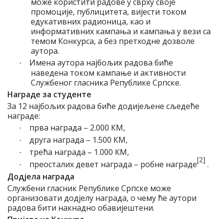
може користити радове у сврху своје
промоције, публицитета, вијести током
едукативних радионица, као и
информативних кампања и кампања у вези са
темом Конкурса, а без претходне дозволе
аутора.
Имена аутора најбољих радова биће
·
наведена током кампање и активности
Службеног гласника Републике Српске.
Награде за студенте
За 12 најбољих радова биће додијељене сљедеће
награде:
прва награда – 2.000 КМ,
·
друга награда – 1.500 КМ,
·
трећа награда – 1.000 КМ,
·
[2]
преосталих девет награда – робне награде
.
·
Додјела награда
Службени гласник Републике Српске може
организовати додјелу награда, о чему ће аутори
радова бити накнадно обавијештени.