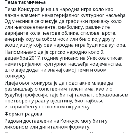
Тема такмичења
Тема Конкурса је наша народна игра коло као
важан елемент нематеријалног културног насљеђа.
Од учесника се очекује да графички прикажу коло
или његове елементе, симболику, различите
варијанте кола, његове облике, стилове, врсте,
енергију коју са собом носи или било коју другу
асоцијацију коју ова народна игра буди код аутора.
Напомињемо да је српско народно коло 9.
децембра 2017. године уписано на Унесков списак
нематеријалног културног насљеђа човјечанства,
што даје додатни значај самој теми и овом
конкурсу.
Идеја овог конкурса је да подстакне младе да
размишљају о сопственим талентима, као и о
будућој професији, гдје би тај таленат, образовањем
претворен у радну вјештину, био најбоље
искоришћен у пословном окружењу.
Формат радова
Радови достављени на Конкурс могу бити у
ликовном или дигиталном формату.