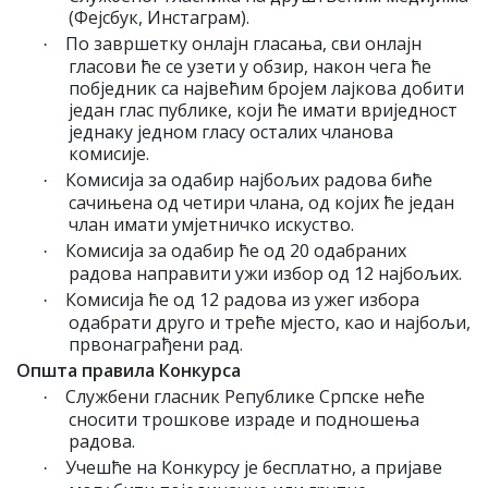
(Фејсбук, Инстаграм).
По завршетку онлајн гласања, сви онлајн
·
гласови ће се узети у обзир, након чега ће
побједник са највећим бројем лајкова добити
један глас публике, који ће имати вриједност
једнаку једном гласу осталих чланова
комисије.
Комисија за одабир најбољих радова биће
·
сачињена од четири члана, од којих ће један
члан имати умјетничко искуство.
Комисија за одабир ће од 20 одабраних
·
радова направити ужи избор од 12 најбољих.
Комисија ће од 12 радова из ужег избора
·
одабрати друго и треће мјесто, као и најбољи,
првонаграђени рад.
Општа правила Конкурса
Службени гласник Републике Српске неће
·
сносити трошкове израде и подношења
радова.
Учешће на Конкурсу је бесплатно, а пријаве
·