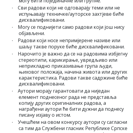
могу бити појединачне или групне.
Сви радови који не одговарају теми или не
·
испуњавају техничке/ауторске захтјеве биће
дисквалификовани.
Могу се поднијети само радови који још нису
·
објављени.
Радови који носе непримјерене називе или
·
шаљу такве поруке биће дисквалификовани.
Нарочито је важно да се на радовима избјегну
·
стереотипи, карикирање, увредљиво или
неприкладно приказивање група људи,
њиховог положаја, начина живота или других
карактеристика. Радови такве садржине биће
дисквалификовани.
Аутори морају гарантовати да ниједан
·
елемент поднесеног рада не представља
копију других оригиналних радова, а
награђени аутори ће бити дужни да поднесу
писану изјаву о истом.
Учешћем на овом конкурсу аутори су сагласни
·
са тим да Службени гласник Републике Српске