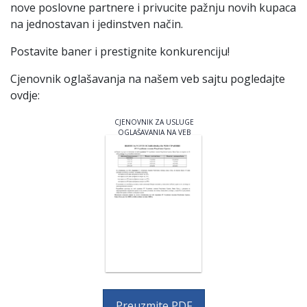
nove poslovne partnere i privucite pažnju novih kupaca
na јednostavan i јedinstven način.
Postavite baner i prestignite konkurenciјu!
Cјenovnik oglašavanja na našem veb saјtu pogledaјte
ovdјe:
CЈENOVNIK ZA USLUGE
OGLAŠAVANJA NA VEB
STRANICI
Preuzmite PDF