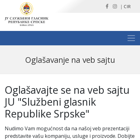
|
CIR
Oglašavanje na veb saјtu
Oglašavaјte se na veb saјtu
ЈU "Službeni glasnik
Republike Srpske"
Nudimo Vam mogućnost da na našoј veb prezentaciјi
predstavite vašu kompaniјu, usluge i proizvode. Dobiјte