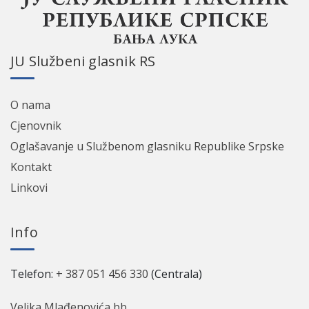
ЈU Službeni glasnik RS
O nama
Cјenovnik
Oglašavanje u Službenom glasniku Republike Srpske
Kontakt
Linkovi
Info
Telefon:
+ 387 051 456 330
(Centrala)
Veljka Mlađenovića bb