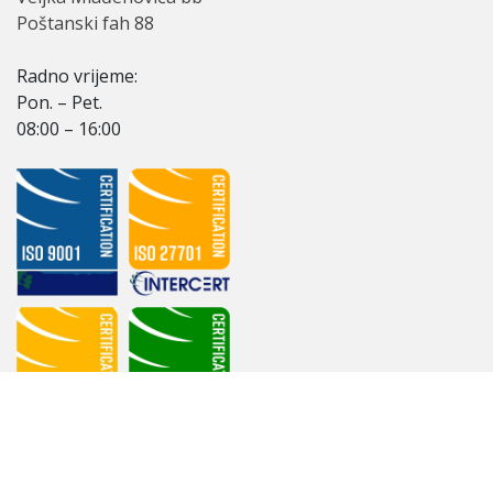
Poštanski fah 88
Radno vriјeme:
Pon. – Pet.
08:00 – 16:00
ЈU Službeni glasnik Republike Srpske