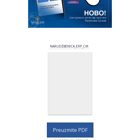
NARUDŽBENICA_ERP_CIR
Preuzmite PDF