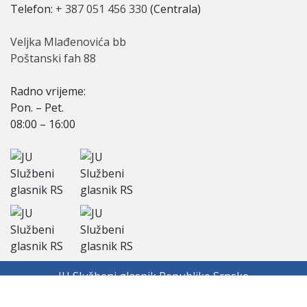
Telefon:
+ 387 051 456 330
(Centrala)
Veljka Mlađenovića bb
Poštanski fah 88
Radno vriјeme:
Pon. – Pet.
08:00 – 16:00
ЈU Službeni glasnik Republike Srpske