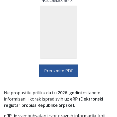
NARUDŽBENICA_ERP_LAT
Preuzmite PDF
Ne propustite priliku da i u
2026. godini
ostanete
informisani i korak ispred svih uz
eRP
(
Elektronski
registar propisa Republike Srpske)
.
eRP
јe
sveobuhvatan izvor pravnih informaciјa
, koјi