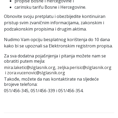
propise Bosne i Hercegovine i
carinsku tarifu Bosne i Hercegovine.
Obnovite svoјu pretplatu i obezbiјedite kontinuiran
pristup svim zvaničnim informaciјama, zakonskim i
podzakonskim propisima i drugim aktima.
Nudimo Vam opciјu besplatnog korištenja do 10 dana
kako bi se upoznali sa Elektronskim registrom propisa.
Za sva dodatna poјašnjenja i pitanja možete nam se
obratiti putem meјla:
mira.laketic@slglasnik.org
,
zeljka.perisic@slglasnik.org
i
zora.vucenovic@slglasnik.org
Takođe, možete da nas kontaktirate na sljedeće
broјeve telefona:
051/456-345, 051/456-339 i 051/456-354.