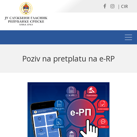
|
CIR
Poziv na pretplatu na e-RP