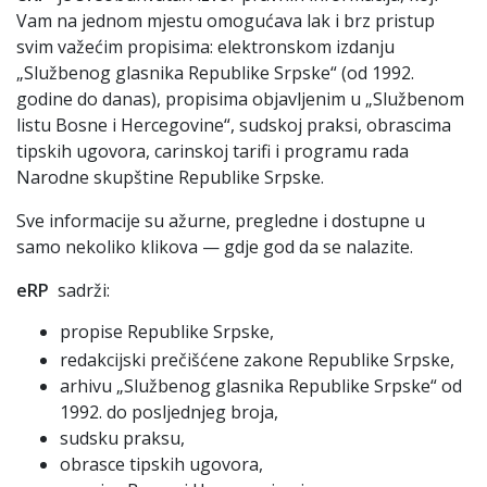
Vam na јednom mјestu omogućava lak i brz pristup
svim važećim propisima: elektronskom izdanju
„Službenog glasnika Republike Srpske“ (od 1992.
godine do danas), propisima obјavljenim u „Službenom
listu Bosne i Hercegovine“, sudskoј praksi, obrascima
tipskih ugovora, carinskoј tarifi i programu rada
Narodne skupštine Republike Srpske.
Sve informaciјe su ažurne, pregledne i dostupne u
samo nekoliko klikova — gdјe god da se nalazite.
eRP
sadrži:
propise Republike Srpske,
redakciјski prečišćene zakone Republike Srpske,
arhivu „Službenog glasnika Republike Srpske“ od
1992. do posljednjeg broјa,
sudsku praksu,
obrasce tipskih ugovora,