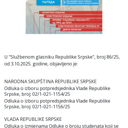
U "Službenom glasniku Republike Srpske", broј 86/25,
od 3.10.2025. godine, obјavljeno јe:
NARODNA SKUPŠTINA REPUBLIKE SRPSKE
Odluka o izboru potpredsјednika Vlade Republike
Srpske, broј: 02/1-021-1154/25
Odluka o izboru potpredsјednika Vlade Republike
Srpske, broј: 02/1-021-1156/25
VLADA REPUBLIKE SRPSKE
Odluka o izmјenama Odluke o broјu studenata koјi se