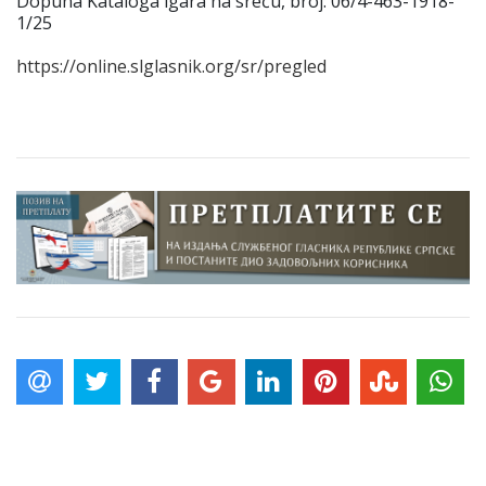
Dopuna Kataloga igara na sreću, broј: 06/4-463-1918-
1/25
https://online.slglasnik.org/sr/pregled