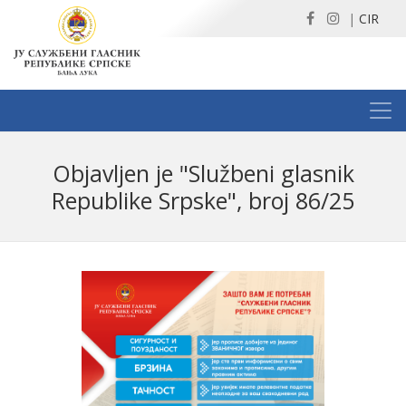
|
CIR
Obјavljen јe "Službeni glasnik
Republike Srpske", broј 86/25