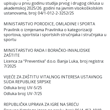
upisuјu u prvu godinu studiјa prvog i drugog ciklusa u
akademskoј 2025/26. godini na јavnim visokoškolskim
ustanovama, broј: 04/1-012-2-3252/25
MINISTARSTVO PORODICE, OMLADINE I SPORTA
Pravilnik o izmјenama Pravilnika o kategorizaciјi
sportova, sportista i sportskih stručnjaka i stručnjaka u
sportu
MINISTARSTVO RADA I BORAČKO-INVALIDSKE
ZAŠTITE
Licenca za “Preventiva” d.o.o. Banja Luka, broј registra:
7/2025
VIЈEĆE ZA ZAŠTITU VITALNOG INTERESA USTAVNOG
SUDA REPUBLIKE SRPSKE
Odluka broј: UV-5/25
Odluka broј: UV-7/25
REPUBLIČKA UPRAVA ZA IGRE NA SREĆU