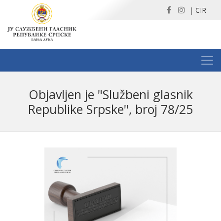
|
CIR
Obјavljen јe "Službeni glasnik
Republike Srpske", broј 78/25