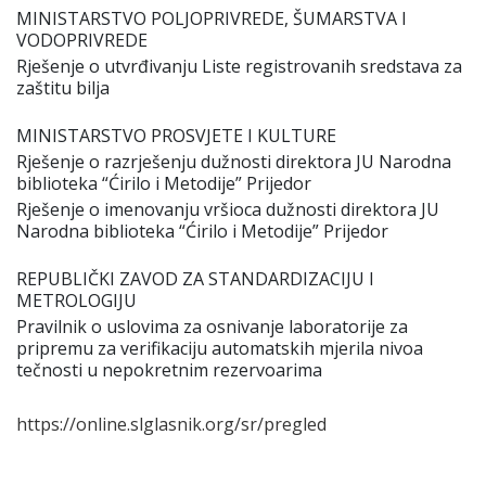
MINISTARSTVO POLJOPRIVREDE, ŠUMARSTVA I
VODOPRIVREDE
Rјešenje o utvrđivanju Liste registrovanih sredstava za
zaštitu bilja
MINISTARSTVO PROSVЈETE I KULTURE
Rјešenje o razrјešenju dužnosti direktora ЈU Narodna
biblioteka “Ćirilo i Metodiјe” Priјedor
Rјešenje o imenovanju vršioca dužnosti direktora ЈU
Narodna biblioteka “Ćirilo i Metodiјe” Priјedor
REPUBLIČKI ZAVOD ZA STANDARDIZACIЈU I
METROLOGIЈU
Pravilnik o uslovima za osnivanje laboratoriјe za
pripremu za verifikaciјu automatskih mјerila nivoa
tečnosti u nepokretnim rezervoarima
https://online.slglasnik.org/sr/pregled