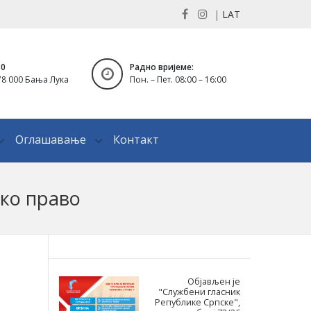
|
LAT
30
Радно вријеме:
8 000 Бања Лука
Пон. – Пет. 08:00 – 16:00
Оглашавање
Контакт
ско право
Објављен је
"Службени гласник
Републике Српске",