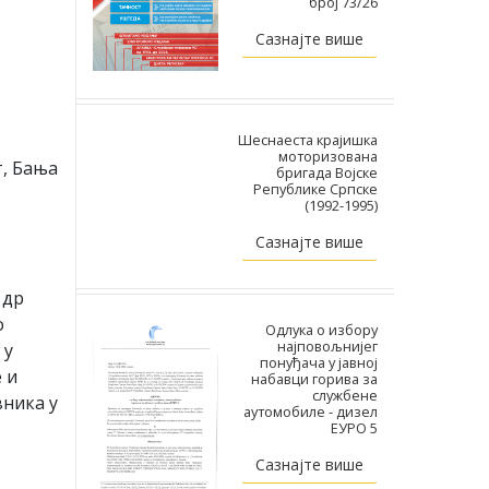
број 73/26
Сазнајте више
Шеснаеста крајишка
моторизована
т, Бања
бригада Војске
Републике Српске
(1992-1995)
Сазнајте више
 др
о
Одлука о избору
најповољнијег
 у
понуђача у јавној
 и
набавци горива за
службене
вника у
аутомобиле - дизел
ЕУРО 5
Сазнајте више