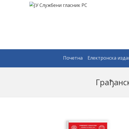
Почетна
Електронска изд
Грађанск