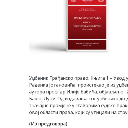
Уџбеник Грађанско право, Књига 1 – Увод у
Раденка Јотановића, проистекао је из уџбе
аутора проф. др Илије Бабића, објављеног 
Бањој Луци. Од издавања тог уџбеника до д
значајне промјене у ставовима судске пра
овој области права, који су утицали на стр
(Из предговора)