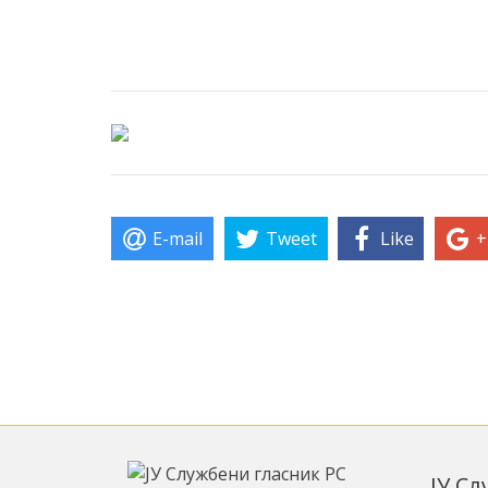
E-mail
Tweet
Like
+
ЈУ С