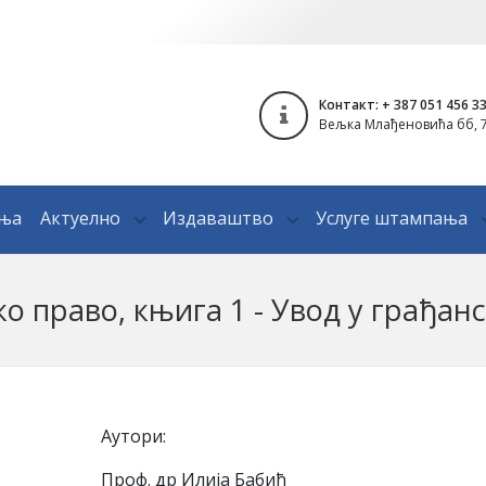
Контакт: + 387 051 456 3
Вељка Млађеновића бб, 7
ања
Актуелно
Издаваштво
Услуге штампања
о право, књига 1 - Увод у грађан
Аутори:
Проф. др Илија Бабић