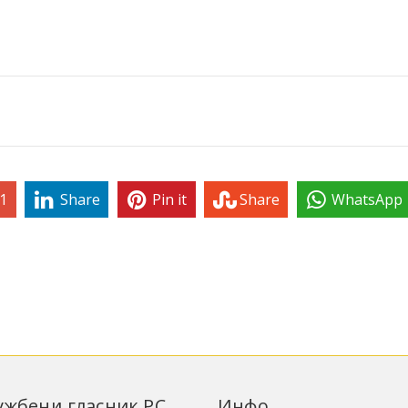
1
Share
Pin it
Share
WhatsApp
лужбени гласник РС
Инфо