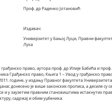
Проф. др Раденко Јотановић
Издавач:
Универзитет у Бањој Луци, Правни факулте
Лука
 грађанско право, аутора проф. др Илије Бабића и проф.
ника Грађанско право, Књига 1 – Увод у грађанско прав
2011. године, у издању Правног факултета Универзитета
анас донесено је више законских прописа, а десиле су се
ксе и у заузетим правним становиштима истакнутих пра
уктуру, садржај и обим уџбеника.